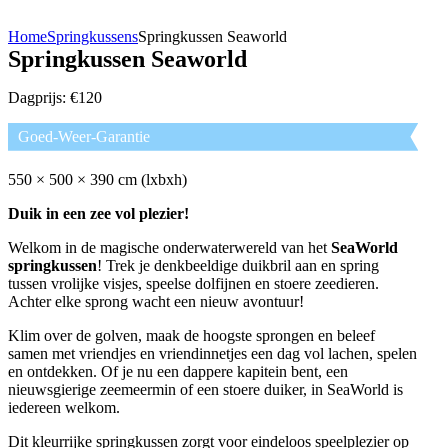
Home
Springkussens
Springkussen Seaworld
Springkussen Seaworld
Dagprijs: €120
Goed-Weer-Garantie
550 × 500 × 390 cm (lxbxh)
Duik in een zee vol plezier!
Welkom in de magische onderwaterwereld van het
SeaWorld
springkussen
! Trek je denkbeeldige duikbril aan en spring
tussen vrolijke visjes, speelse dolfijnen en stoere zeedieren.
Achter elke sprong wacht een nieuw avontuur!
Klim over de golven, maak de hoogste sprongen en beleef
samen met vriendjes en vriendinnetjes een dag vol lachen, spelen
en ontdekken. Of je nu een dappere kapitein bent, een
nieuwsgierige zeemeermin of een stoere duiker, in SeaWorld is
iedereen welkom.
Dit kleurrijke springkussen zorgt voor eindeloos speelplezier op