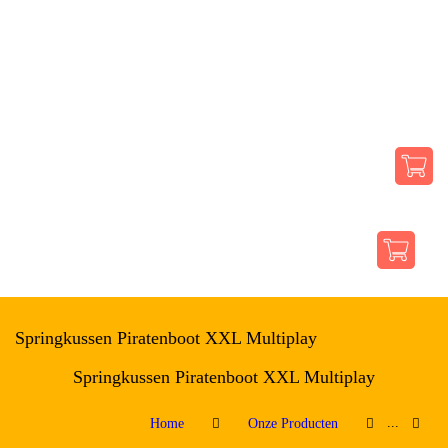
ONZE PRODUCTEN
SFEERIMPRESSIE
OVER ONS
CONTACT
Springkussen Piratenboot XXL Multiplay
Springkussen Piratenboot XXL Multiplay
...
Home
Onze Producten