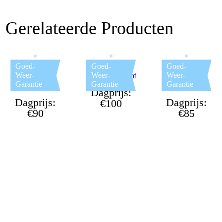
Gerelateerde Producten
Goed-
Goed-
Goed-
Weer-
Weer-
Weer-
Springkussen
Voetbal Dartbord
Springkussen
Garantie
Garantie
Garantie
Beach Bar
Hawaii
Dagprijs:
Dagprijs:
Dagprijs:
€100
€90
€85