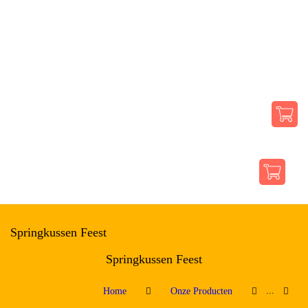
ONZE PRODUCTEN
SFEERIMPRESSIE
OVER ONS
CONTACT
Springkussen Feest
Springkussen Feest
...
Home
Onze Producten