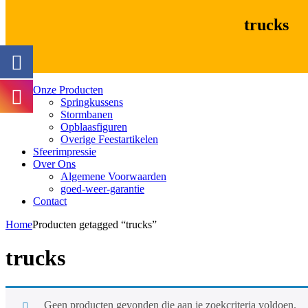
trucks
Onze Producten
Springkussens
Stormbanen
Opblaasfiguren
Overige Feestartikelen
Sfeerimpressie
Over Ons
Algemene Voorwaarden
goed-weer-garantie
Contact
Home
Producten getagged “trucks”
trucks
Geen producten gevonden die aan je zoekcriteria voldoen.