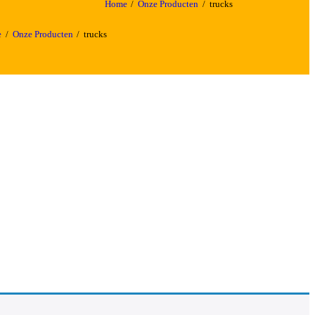
Home
Onze Producten
trucks
e
Onze Producten
trucks